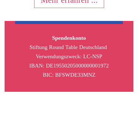
Mehr erfahren ...
Spendenkonto
Stiftung Round Table Deutschland
Verwendungszweck: LC-NSP
IBAN: DE19550205000000001972
BIC: BFSWDE33MNZ